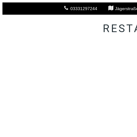
03331297244
Jägerstraß
REST