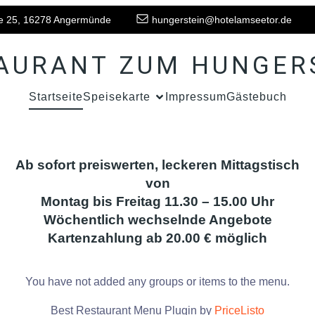
e 25, 16278 Angermünde
hungerstein@hotelamseetor.de
AURANT ZUM HUNGER
Startseite
Speisekarte
Impressum
Gästebuch
Ab sofort preiswerten, leckeren Mittagstisch
von
Montag bis Freitag 11.30 – 15.00 Uhr
Wöchentlich wechselnde Angebote
Kartenzahlung ab 20.00 € möglich
You have not added any groups or items to the menu.
Best Restaurant Menu Plugin by
PriceListo